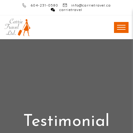
604-231-0580
info@carrietravel.ca
carrietravel
Testimonial