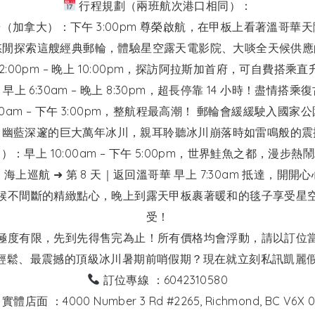
行程規劃（兩班航次港口相同）：
哥華（加拿大）：下午 3:00pm 尊榮啟航，在甲板上看著溫哥華
：悠閒探索這艘經典郵輪，體驗星空露天電影院、大啖全天候供
2:00pm – 晚上 10:00pm，探訪阿拉斯加首府，可自費
上 6:30am – 晚上 8:30pm，超長停靠 14 小時！盡
:30am – 下午 3:00pm，整航程最高潮！ 郵輪會緩緩駛入
、幽藍深邃的巨大萬年冰川，親耳聆聽冰川崩落時如雷鳴般的震
）：早上 10:00am – 下午 5:00pm，世界鮭魚之都，漫
天｜海上巡航 ➜ 第 8 天｜返回溫哥華 早上 7:30am 抵達，開開
候不間斷的精緻點心，晚上到露天甲板裹著暖和的毯子享受星
受！
極度有限，先到先得售完為止！所有價格均會浮動，請以訂位
輕鬆、最震撼的頂級冰川暑期前哨假期？現在就立刻私訊凱麗
訂位專線 ：6042310580
實體店面 ：4000 Number 3 Rd #2265, Richmond, BC V6X 