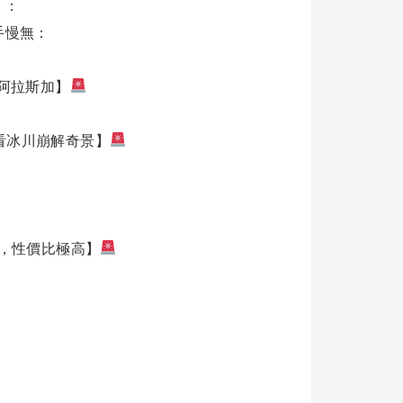
）：
手慢無：
阿拉斯加】
看冰川崩解奇景】
，性價比極高】