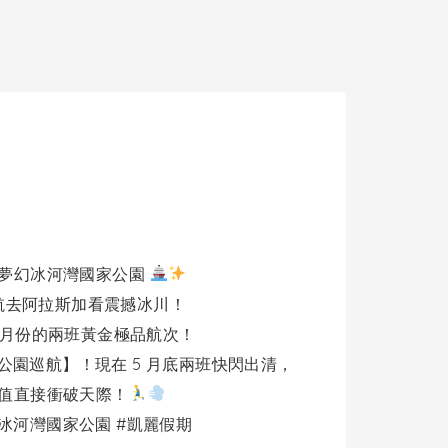
航夢幻冰河灣國家公園
航去阿拉斯加看震撼冰川！
年 5 月份的兩班黃金極品航次！
園巡航】！現在 5 月底兩班快閃出清，
P 值直接衝破天際！
車 #冰河灣國家公園 #凱麗假期