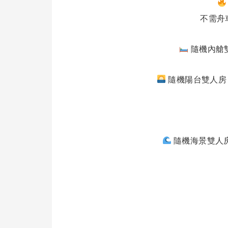
不需舟
隨機內艙雙
隨機陽台雙人房：每
隨機海景雙人房：