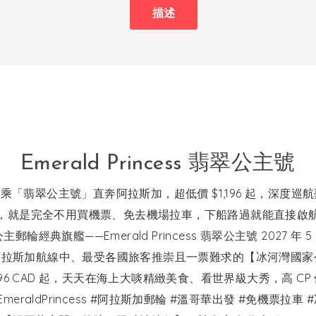
描述
Emerald Princess 翡翠公主號
「翡翠公主號」直奔阿拉斯加，超低價 $1,196 起，深度巡
，就是完全不用買機票、免去機場拉車，下船路過就能直接啟
輪經典旗艦——Emerald Princess 翡翠公主號 2027 
拉斯加航線中、最受各國旅客推崇且一票難求的【冰河灣國家公
196 CAD 起，天天在海上大啖精緻美食、看世界級大秀，高 C
meraldPrincess #阿拉斯加郵輪 #溫哥華出發 #免機票拉