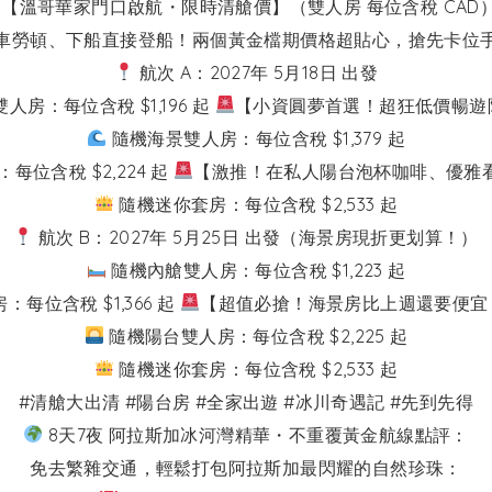
【溫哥華家門口啟航・限時清艙價】（雙人房 每位含稅 CAD
車勞頓、下船直接登船！兩個黃金檔期價格超貼心，搶先卡位
航次 A：2027年 5月18日 出發
人房：每位含稅 $1,196 起
【小資圓夢首選！超狂低價暢遊
隨機海景雙人房：每位含稅 $1,379 起
位含稅 $2,224 起
【激推！在私人陽台泡杯咖啡、優雅
隨機迷你套房：每位含稅 $2,533 起
航次 B：2027年 5月25日 出發（海景房現折更划算！）
隨機內艙雙人房：每位含稅 $1,223 起
每位含稅 $1,366 起
【超值必搶！海景房比上週還要便宜
隨機陽台雙人房：每位含稅 $2,225 起
隨機迷你套房：每位含稅 $2,533 起
#清艙大出清 #陽台房 #全家出遊 #冰川奇遇記 #先到先得
8天7夜 阿拉斯加冰河灣精華・不重覆黃金航線點評：
免去繁雜交通，輕鬆打包阿拉斯加最閃耀的自然珍珠：