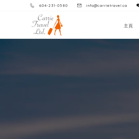
604-231-0580
info@carrietravel.ca
主頁