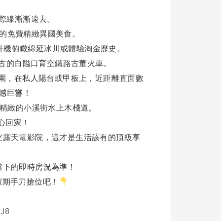
天際線漸漸遠去。
應的免費精緻異國美食。
搭乘直升機俯瞰綿延冰川或體驗淘金歷史。
情搭乘復古的白隘口育空鐵路古董火車。
國家公園，在私人陽台或甲板上，近距離直面數
撼巨響！
步熱鬧精緻的小溪街水上木棧道。
心心回家！
空露天電影院，這才是生活該有的頂級享
當下的即時房況為準！
假期手刀搶位吧！
0J8