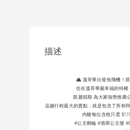
描述
溫哥華出發免飛機！搭乘
住在溫哥華最幸福的特權
凱麗假期 為大家強勢推薦公主郵
這趟行程最大的賣點，就是包含了所有阿
內艙每位含稅只需 $1,
#公主郵輪 #翡翠公主號 #E