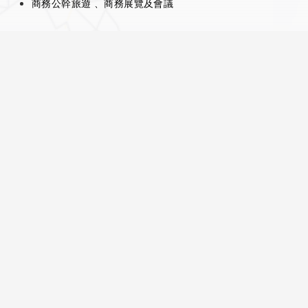
商務公幹旅遊 、商務展覽及會議
空運物流項目:
國際航空物流
報關處理
實用鏈接
我的賬戶
商城
精選旅游
常見問答
聯繫凱麗
604-231-0580
info@carrietravel.ca
#2265 -4000 No. 3 Road, Richmond