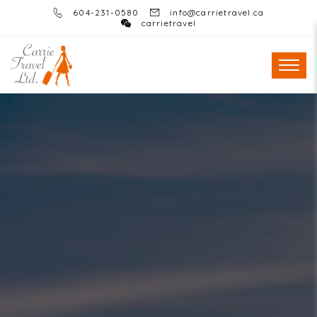
604-231-0580
info@carrietravel.ca
carrietravel