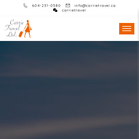
604-231-0580
info@carrietravel.ca
carrietravel