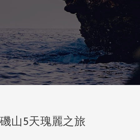
季洛磯山5天瑰麗之旅