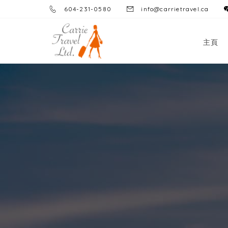
604-231-0580
info@carrietravel.ca
主頁